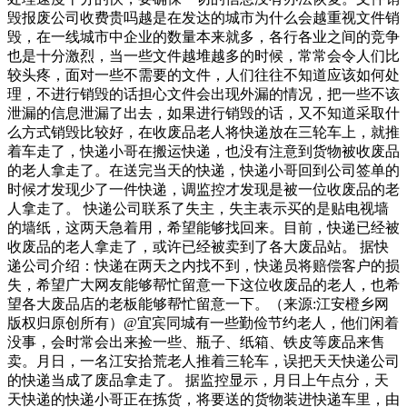
毁报废公司收费贵吗越是在发达的城市为什么会越重视文件销
毁，在一线城市中企业的数量本来就多，各行各业之间的竞争
也是十分激烈，当一些文件越堆越多的时候，常常会令人们比
较头疼，面对一些不需要的文件，人们往往不知道应该如何处
理，不进行销毁的话担心文件会出现外漏的情况，把一些不该
泄漏的信息泄漏了出去，如果进行销毁的话，又不知道采取什
么方式销毁比较好，在收废品老人将快递放在三轮车上，就推
着车走了，快递小哥在搬运快递，也没有注意到货物被收废品
的老人拿走了。在送完当天的快递，快递小哥回到公司签单的
时候才发现少了一件快递，调监控才发现是被一位收废品的老
人拿走了。 快递公司联系了失主，失主表示买的是贴电视墙
的墙纸，这两天急着用，希望能够找回来。目前，快递已经被
收废品的老人拿走了，或许已经被卖到了各大废品站。 据快
递公司介绍：快递在两天之内找不到，快递员将赔偿客户的损
失，希望广大网友能够帮忙留意一下这位收废品的老人，也希
望各大废品店的老板能够帮忙留意一下。（来源:江安橙乡网
版权归原创所有）@宜宾同城有一些勤俭节约老人，他们闲着
没事，会时常会出来捡一些、瓶子、纸箱、铁皮等废品来售
卖。月日，一名江安拾荒老人推着三轮车，误把天天快递公司
的快递当成了废品拿走了。 据监控显示，月日上午点分，天
天快递的快递小哥正在拣货，将要送的货物装进快递车里，由