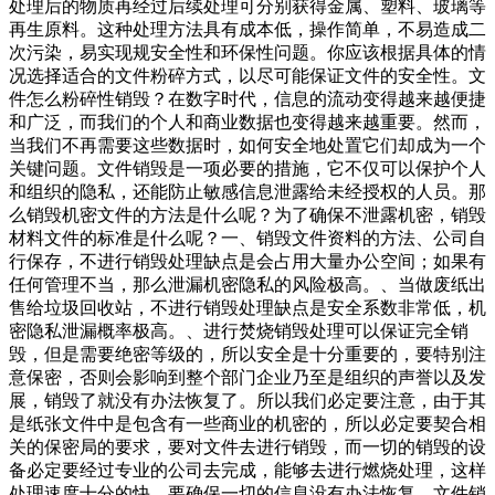
处理后的物质再经过后续处理可分别获得金属、塑料、玻璃等
再生原料。这种处理方法具有成本低，操作简单，不易造成二
次污染，易实现规安全性和环保性问题。你应该根据具体的情
况选择适合的文件粉碎方式，以尽可能保证文件的安全性。文
件怎么粉碎性销毁？在数字时代，信息的流动变得越来越便捷
和广泛，而我们的个人和商业数据也变得越来越重要。然而，
当我们不再需要这些数据时，如何安全地处置它们却成为一个
关键问题。文件销毁是一项必要的措施，它不仅可以保护个人
和组织的隐私，还能防止敏感信息泄露给未经授权的人员。那
么销毁机密文件的方法是什么呢？为了确保不泄露机密，销毁
材料文件的标准是什么呢？一、销毁文件资料的方法、公司自
行保存，不进行销毁处理缺点是会占用大量办公空间；如果有
任何管理不当，那么泄漏机密隐私的风险极高。、当做废纸出
售给垃圾回收站，不进行销毁处理缺点是安全系数非常低，机
密隐私泄漏概率极高。、进行焚烧销毁处理可以保证完全销
毁，但是需要绝密等级的，所以安全是十分重要的，要特别注
意保密，否则会影响到整个部门企业乃至是组织的声誉以及发
展，销毁了就没有办法恢复了。所以我们必定要注意，由于其
是纸张文件中是包含有一些商业的机密的，所以必定要契合相
关的保密局的要求，要对文件去进行销毁，而一切的销毁的设
备必定要经过专业的公司去完成，能够去进行燃烧处理，这样
处理速度十分的快，要确保一切的信息没有办法恢复。文件销