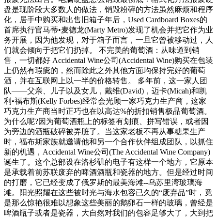
盘是现阶段大多数人的做法，销毁粉碎的方法虽然麻烦和程序
化，居手中购买和出售旧箱子年后，Used Cardboard Boxes的
首席执行官马蒂•麦德龙(Marty Metro)发现了机会并把它作为业
务开展，因为他发现，对于箱子而言，一旦它曾被移动过，人
们就会倾向于把它们扔掉。 不完美的葡萄酒：从味道到销
售，一切都好 Accidental Wine公司(Accidental Wine)购买在包装
上仍然有瑕疵的，然而除此之外其他方面均保持完好的葡萄
酒，并在互联网上以一半的价格转售。 多年前，这一家人团
队——父亲、儿子以及女儿，戴维(David)，迈卡(Micah)和凯
利•福布斯(Kelly Forbes)经常会光顾一家巧克力生产商，这家
巧克力生产商当时正巧也在以高达%的折扣销售极品葡萄酒。
为什么呢?因为葡萄酒瓶上的标签有划痕、拼写错误，或者因
为旁边的酒瓶破碎被弄脏了。当这家老板不再从事糖果生产
时，福布斯家族就邀请他和另一个合作伙伴组成团队，以抓住
新的机遇，Accidental Wine公司(The Accidental Wine Company)
诞生了。这个总部设在洛杉矶的电子有这样一个地方，它原本
是承载着前苏联废弃的啤酒酒瓶和瓷器的地方。但是经过时间
的打磨，它已经变成了俄罗斯的最美海滩--乌苏里湾玻璃海
滩。阳光照耀在这些被时光与海水包容已久的“废弃品”时，竟
是那么惊艳很难以想象这些美丽的鹅卵石一样的玻璃，曾经是
啤酒瓶子或者是瓷器，大自然对我们的包容足够大了，大到把