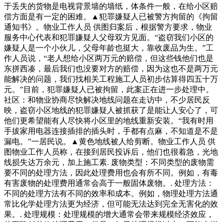
于丢失的货物是电视背景墙的墙纸，体条件一般，在给小区赔
偿方面是有一定的困难。▲犯罪嫌疑人已被警方拘留的《拘留
通知书》。物业工作人员 供图归案后，根据警方要求，物业
服务中心代表和犯罪嫌疑人父母双方见面。“盗窃我们小区的
嫌疑人是一个小伙儿，父母年龄也挺大，靠收废品为生。”工
作人员说，“老人想给小区两万元的赔偿，但这些钱他们也是
东拼西凑，最后我们也没要对方的赔偿，因为这也不是两万元
能解决的问题，我们找相关工程施工人员初步估算得四五十万
元。”目前，犯罪嫌疑人已被拘留，此案正在进一步处理中。
社区：和物业协商尽快解决地线问题在走访中，不少居民反
映，盗窃小区地线的犯罪嫌疑人被抓获了是能让人安心了，可
他们更希望能有人尽快将小区里的地线重新安装。“我有时用
手拔家用电器连接插排的插头时，手都有点麻，不知道是不是
漏电。”一居民说。▲黄色地线被人给剪断。物业工作人员 供
图物业工作人员称，在接到居民投诉后，他们也很着急，光地
线损失达万余元，加上施工素. 废物类型：不同类型的废物需
要不同的处理方法，因此处理费用也会有所不同。例如，有毒
有害废物的处理费用通常会高于一般固体废物。. 处理方法：
不同的处理方法有不同的效率和成本。例如，物理处理方法通
常比化学处理方法更为经济，但可能无法达到完全无害化的效
果。. 处理规模：处理规模的增大通常会带来规模经济效应，