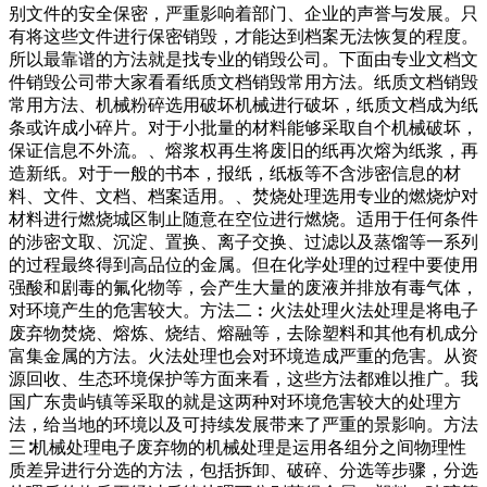
别文件的安全保密，严重影响着部门、企业的声誉与发展。只
有将这些文件进行保密销毁，才能达到档案无法恢复的程度。
所以最靠谱的方法就是找专业的销毁公司。下面由专业文档文
件销毁公司带大家看看纸质文档销毁常用方法。纸质文档销毁
常用方法、机械粉碎选用破坏机械进行破坏，纸质文档成为纸
条或许成小碎片。对于小批量的材料能够采取自个机械破坏，
保证信息不外流。、熔浆权再生将废旧的纸再次熔为纸浆，再
造新纸。对于一般的书本，报纸，纸板等不含涉密信息的材
料、文件、文档、档案适用。、焚烧处理选用专业的燃烧炉对
材料进行燃烧城区制止随意在空位进行燃烧。适用于任何条件
的涉密文取、沉淀、置换、离子交换、过滤以及蒸馏等一系列
的过程最终得到高品位的金属。但在化学处理的过程中要使用
强酸和剧毒的氟化物等，会产生大量的废液并排放有毒气体，
对环境产生的危害较大。方法二︰火法处理火法处理是将电子
废弃物焚烧、熔炼、烧结、熔融等，去除塑料和其他有机成分
富集金属的方法。火法处理也会对环境造成严重的危害。从资
源回收、生态环境保护等方面来看，这些方法都难以推广。我
国广东贵屿镇等采取的就是这两种对环境危害较大的处理方
法，给当地的环境以及可持续发展带来了严重的景影响。方法
三∶机械处理电子废弃物的机械处理是运用各组分之间物理性
质差异进行分选的方法，包括拆卸、破碎、分选等步骤，分选